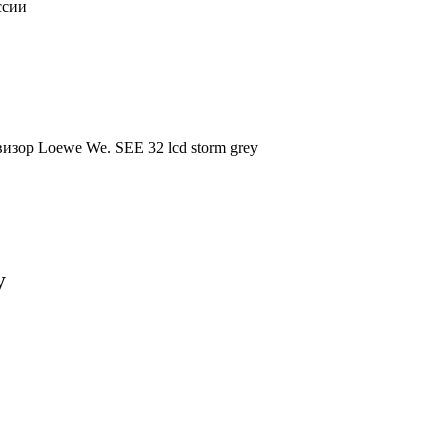
ссии
изор Loewe We. SEE 32 lcd storm grey
y