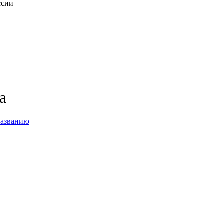
ссии
а
названию