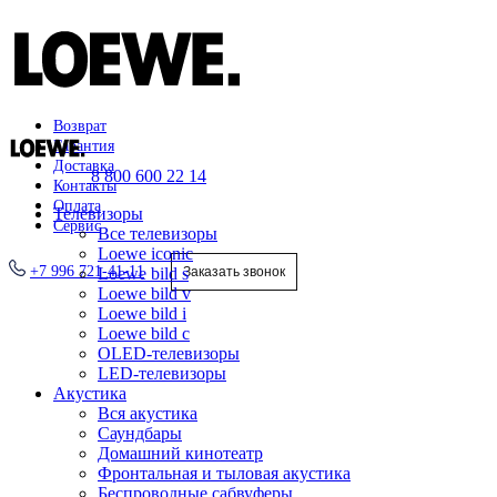
Возврат
Гарантия
Доставка
8 800 600 22 14
Контакты
Оплата
Телевизоры
Сервис
Все телевизоры
Loewe iconic
+7 996 721-41-11
Loewe bild s
Заказать звонок
Loewe bild v
Loewe bild i
Loewe bild c
OLED-телевизоры
LED-телевизоры
Акустика
Вся акустика
Саундбары
Домашний кинотеатр
Фронтальная и тыловая акустика
Беспроводные сабвуферы